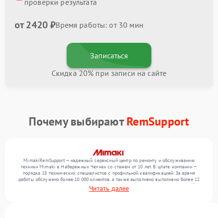
проверки результата
от 2420 ₽
Время работы: от 30 мин
Записаться
Скидка 20% при записи на сайте
Почему выбирают
RemSupport
MimakiRemSupport — надежный сервисный центр по ремонту и обслуживанию
техники Mimaki в Набережных Челнах со стажем от 10 лет. В штате компании —
порядка 18 технических специалистов с профильной квалификацией. За время
работы обслужено более 10 000 клиентов, а также выполнено выполнено более 12
000 ремонтов. Ежемесячно в сервисный центр поступает более 300 обращений,
Читать далее
включая , , . Мы выполняем ремонт различного уровня сложности и предлагаем
стабильный уровень сервиса благодаря отлаженным процессам ремонта.