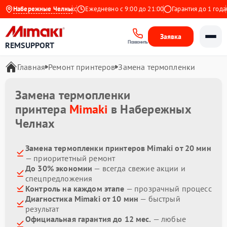
Набережные Челны
4.9 на Яндекс
Ежедневно с 9:00 до 21:00
Гарантия до 1 года
Заявка
Позвонить
REMSUPPORT
Главная
Ремонт принтеров
Замена термопленки
Замена термопленки
принтера
Mimaki
в Набережных
Челнах
Замена термопленки принтеров Mimaki от 20 мин
— приоритетный ремонт
До 30% экономии
— всегда свежие акции и
спецпредложения
Контроль на каждом этапе
— прозрачный процесс
Диагностика Mimaki от 10 мин
— быстрый
результат
Официальная гарантия до 12 мес.
— любые