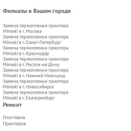
Филиалы в Вашем городе
Замена термопленки принтера
Mimaki в г.
Москва
Замена термопленки принтера
Mimaki в г.
Санкт-Петербург
Замена термопленки принтера
Mimaki в г.
Краснодар
Замена термопленки принтера
Mimaki в г.
Ростов-на-Дону
Замена термопленки принтера
Mimaki в г.
Нижний Новгород
Замена термопленки принтера
Mimaki в г.
Новосибирск
Замена термопленки принтера
Mimaki в г.
Екатеринбург
Замена термопленки принтера
Ремонт
Mimaki в г.
Казань
Замена термопленки принтера
Плоттеров
Mimaki в г.
Воронеж
Принтеров
Замена термопленки принтера