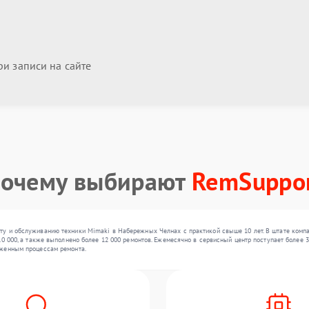
и записи на сайте
очему выбирают
RemSuppo
у и обслуживанию техники Mimaki в Набережных Челнах с практикой свыше 10 лет. В штате комп
0 000, а также выполнено более 12 000 ремонтов. Ежемесячно в сервисный центр поступает более 3
аженным процессам ремонта.