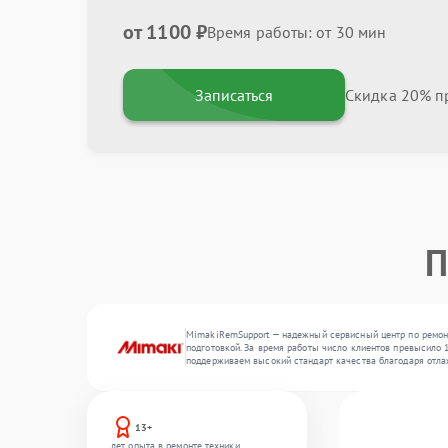
от 1100 ₽
Время работы: от 30 мин
Записаться
Скидка 20% пр
П
MimakiRemSupport — надежный сервисный центр по ремонт
подготовкой. За время работы число клиентов превысило 1
поддерживаем высокий стандарт качества благодаря отл
13+
лет опыта в ремонте техники