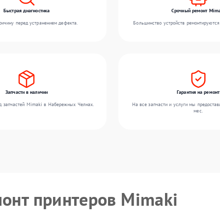
Быстрая диагностика
Срочный ремонт Mima
ичину перед устранением дефекта.
Большинство устройств ремонтируются 
Запчасти в наличии
Гарантия на ремонт
д запчастей Mimaki в Набережных Челнах.
На все запчасти и услуги мы предостав
мес.
монт принтеров Mimaki