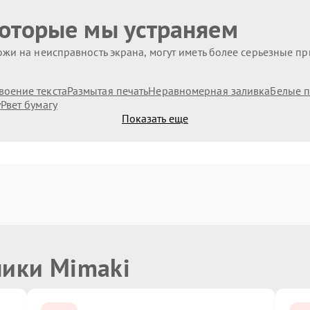
которые мы устраняем
жи на неисправность экрана, могут иметь более серьезные п
воение текста
Размытая печать
Неравномерная заливка
Белые п
у
Рвет бумагу
Показать еще
ники Mimaki