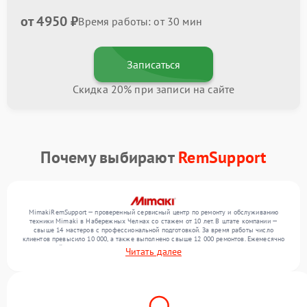
от 4950 ₽
Время работы: от 30 мин
Записаться
Скидка 20% при записи на сайте
Почему выбирают
RemSupport
MimakiRemSupport — проверенный сервисный центр по ремонту и обслуживанию
техники Mimaki в Набережных Челнах со стажем от 10 лет. В штате компании —
свыше 14 мастеров с профессиональной подготовкой. За время работы число
клиентов превысило 10 000, а также выполнено свыше 12 000 ремонтов. Ежемесячно
в сервисный центр поступает свыше 300 единиц техники, включая , , . Мы устраняем
Читать далее
поломки любой сложности и предлагаем стабильный уровень сервиса благодаря
использованию современного оборудования.