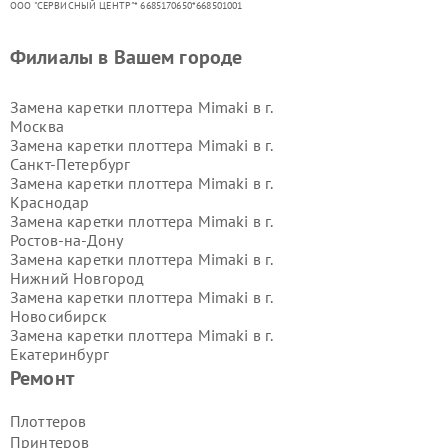
ООО "СЕРВИСНЫЙ ЦЕНТР"* 6685170650*668501001
Филиалы в Вашем городе
Замена каретки плоттера Mimaki в г.
Москва
Замена каретки плоттера Mimaki в г.
Санкт-Петербург
Замена каретки плоттера Mimaki в г.
Краснодар
Замена каретки плоттера Mimaki в г.
Ростов-на-Дону
Замена каретки плоттера Mimaki в г.
Нижний Новгород
Замена каретки плоттера Mimaki в г.
Новосибирск
Замена каретки плоттера Mimaki в г.
Екатеринбург
Замена каретки плоттера Mimaki в г.
Ремонт
Казань
Замена каретки плоттера Mimaki в г.
Плоттеров
Воронеж
Принтеров