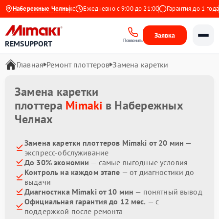
Набережные Челны
4.9 на Яндекс
Ежедневно с 9:00 до 21:00
Гарантия до 1 года
Заявка
Позвонить
REMSUPPORT
Главная
Ремонт плоттеров
Замена каретки
Замена каретки
плоттера
Mimaki
в Набережных
Челнах
Замена каретки плоттеров Mimaki от 20 мин
—
экспресс-обслуживание
До 30% экономии
— самые выгодные условия
Контроль на каждом этапе
— от диагностики до
выдачи
Диагностика Mimaki от 10 мин
— понятный вывод
Официальная гарантия до 12 мес.
— с
поддержкой после ремонта