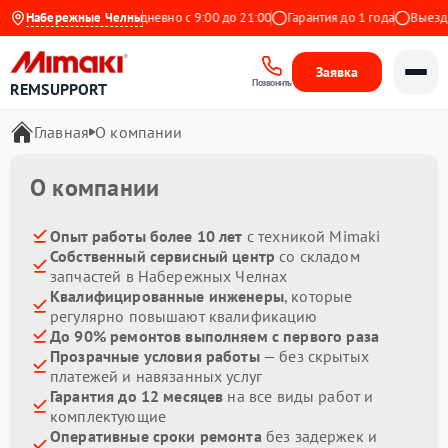
4.9 на Яндекс
Набережные Челны
Ежедневно с 9:00 до 21:00
Гарантия до 1 года
Выезд ма
Заявка
Позвонить
REMSUPPORT
Главная
О компании
О компании
Опыт работы более 10 лет
с техникой Mimaki
Собственный сервисный центр
со складом
запчастей в Набережных Челнах
Квалифицированные инженеры
, которые
регулярно повышают квалификацию
До 90% ремонтов выполняем с первого раза
Прозрачные условия работы
— без скрытых
платежей и навязанных услуг
Гарантия до 12 месяцев
на все виды работ и
комплектующие
Оперативные сроки ремонта
без задержек и