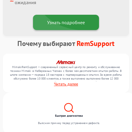
ожидания
Узнать подробнее
Почему выбирают
RemSupport
MimakiRemSupport — современный сервисный центр по ремонту и обслуживанию
техники Mimaki в Набережных Челнах с более чем десятилетним опытом работы. В
штате компании — порядка 18 мастеров с подтвержденным опытом. За время работы
обслужено более 10 000 клиентов, а также выполнено выполнено более 12 000
ремонтов. Ежемесячно в сервисный центр поступает от 300 устройств, включая , , . Мы
Читать далее
беремся за задачи любой сложности и гарантируем высокое качество обслуживания
благодаря квалификации мастеров.
Быстрая диагностика
Выясним причину перед устранением дефекта.