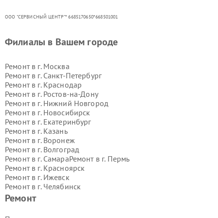
ООО "СЕРВИСНЫЙ ЦЕНТР"* 6685170650*668501001
Филиалы в Вашем городе
Ремонт в г.
Москва
Ремонт в г.
Санкт-Петербург
Ремонт в г.
Краснодар
Ремонт в г.
Ростов-на-Дону
Ремонт в г.
Нижний Новгород
Ремонт в г.
Новосибирск
Ремонт в г.
Екатеринбург
Ремонт в г.
Казань
Ремонт в г.
Воронеж
Ремонт в г.
Волгоград
Ремонт в г.
Самара
Ремонт в г.
Пермь
Ремонт в г.
Красноярск
Ремонт в г.
Ижевск
Ремонт в г.
Челябинск
Ремонт в г.
Тюмень
Ремонт в г.
Уфа
Ремонт
Ремонт в г.
Омск
Ремонт в г.
Иркутск
Ремонт в г.
Ярославль